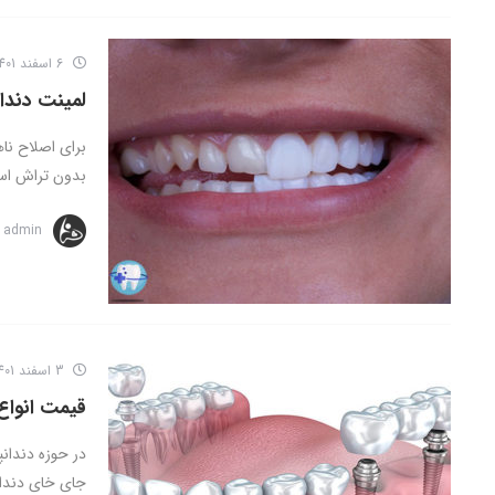
6 اسفند 1401
لمینت دند
برای اصلاح نا
بدون تراش استف
admin
3 اسفند 1401
قیمت انواع ایمپلنت سال 02
در حوزه دندان
جای خای دندان