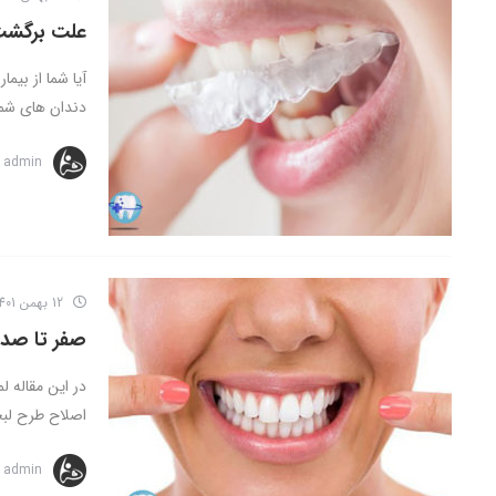
علت برگشت
آیا شما از بیم
دندان های شما 
admin
12 بهمن 1401
صفر تا صد 
در این مقاله ل
اصلاح طرح لبخن
admin