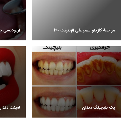
مراجعة كازينو مصر على الإنترنت 190
ارتودنسی خو
پک بلیچینگ دندان
لمینت دندا