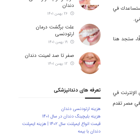
دندان
 ستساعدك في
26 بهمن 1401
ني.
علت برگشت درمان
ارتودنسی
ًا، ستجد هنا
19 بهمن 1401
صفر تا صد لمینت دندان
12 بهمن 1401
تعرفه های دندانپزشکی
 الترخيص، وال服务质量。 مراجعة كازينو على الإنترنت في
 في مصر تقدم
هزینه ارتودنسی دندان
هزینه بلیچینگ دندان در سال 1401
قیمت انواع ایمپلنت سال 1402 | هزینه ایمپلنت
دندان با بیمه