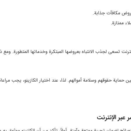
ترنت تسعى لجذب الانتباه بعروضها المبتكرة وخدماتها المتطورة. ومع ذ
ن حماية حقوقهم وسلامة أموالهم. لذا، عند اختيار الكازينو، يجب مراعاة
عبر الإنترنت
صائح لضمان تجربة ممتعة وآمنة. أولاً، تأكد من أن الكازينو موثوق به 