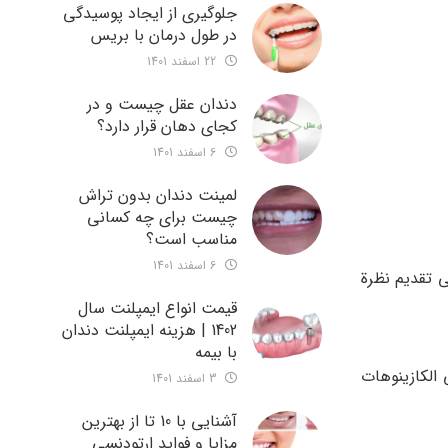
جلوگیری از ایجاد پوسیدگی
در طول درمان با بریس
22 اسفند 1401
دندان عقل چیست و در
کجای دهان قرار دارد؟
6 اسفند 1401
لمینت دندان بدون تراش
چیست برای چه کسانی
مناسب است؟
6 اسفند 1401
ى تقديم نظرة
قیمت انواع ایمپلنت سال
1402 | هزینه ایمپلنت دندان
با بیمه
 الكازينوهات
3 اسفند 1401
آشنایی با 10 تا از بهترین
مزایا و فواید ارتودنسی