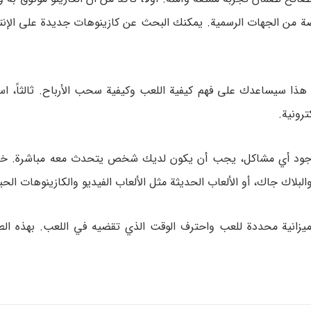
 من الجهات الرسمية. يمكنك البحث عن كازينوهات جديدة على الإن
، قم بفحص شروط الاستخدام والسياسات المالية للказينو. هذا سيساعدك على فهم كيفية اللعب وكيفية سحب الأرباح. 
ترونية.
الة وجود أي مشاكل، يجب أن يكون لديك شخص يتحدث معه مباشرة. خام
البلاك جاك، أو الألعاب الحديثة مثل الألعاب الفيديو والكازينوهات الحي
م ميزانية محددة للعب واحترف الوقت الذي تقضيه في اللعب. بهذه ال