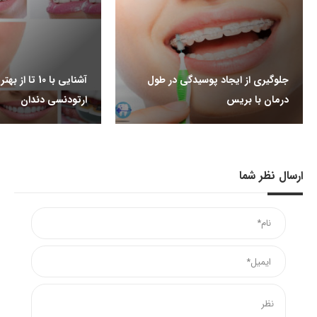
جلوگیری از ایجاد پوسیدگی در طول
آشنایی با 10 تا
درمان با بریس
ارتودنسی دندان
ارسال نظر شما