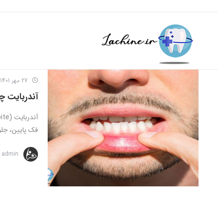
27 مهر 1401
آندربایت چ
فک پایین، جلوت
admin