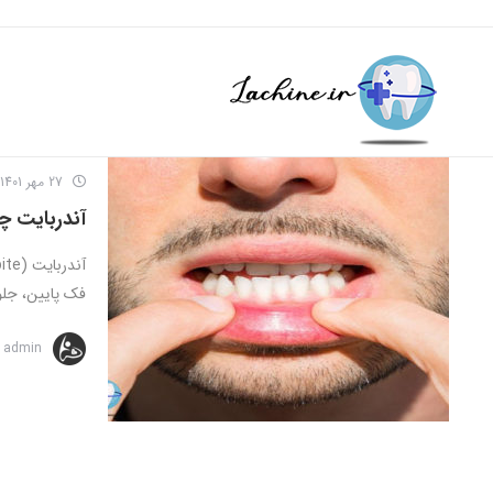
27 مهر 1401
آندربایت چ
فک پایین، جلوت
admin