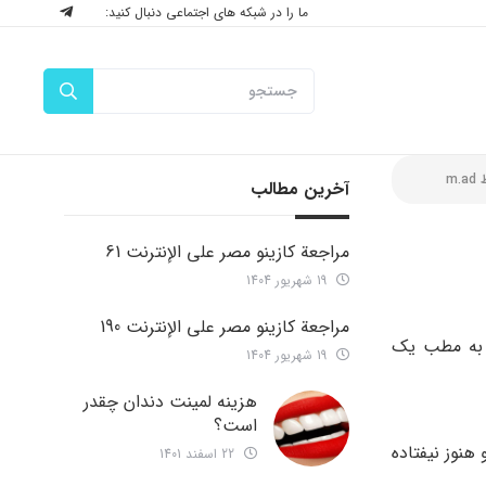
ما را در شبکه های اجتماعی دنبال کنید:
ط
m.ad
آخرین مطالب
مراجعة كازينو مصر على الإنترنت 61
19 شهریور 1404
مراجعة كازينو مصر على الإنترنت 190
 به مطب یک
19 شهریور 1404
هزینه لمینت دندان چقدر
است؟
هنوز نیفتاده
22 اسفند 1401