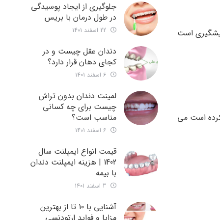
جلوگیری از ایجاد پوسیدگی
در طول درمان با بریس
22 اسفند 1401
پیشگیری است
دندان عقل چیست و در
کجای دهان قرار دارد؟
6 اسفند 1401
لمینت دندان بدون تراش
چیست برای چه کسانی
کرده است می
مناسب است؟
6 اسفند 1401
قیمت انواع ایمپلنت سال
1402 | هزینه ایمپلنت دندان
با بیمه
3 اسفند 1401
آشنایی با 10 تا از بهترین
مزایا و فواید ارتودنسی