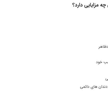
ه مزایایی دارد؟
دظاهر
سب خود
ی
 دندان های دائمی