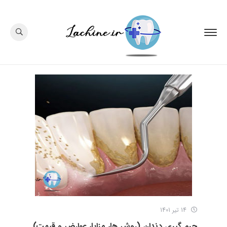
14 تیر 1401
جرم گیری دندان (روش ها، مزایا، عوارض و قیمت)