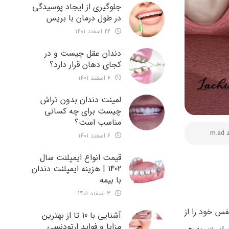
جلوگیری از ایجاد پوسیدگی
در طول درمان با بریس
22 اسفند 1401
دندان عقل چیست و در
کجای دهان قرار دارد؟
6 اسفند 1401
لمینت دندان بدون تراش
چیست برای چه کسانی
مناسب است؟
ط
m.ad
6 اسفند 1401
قیمت انواع ایمپلنت سال
1402 | هزینه ایمپلنت دندان
با بیمه
3 اسفند 1401
فس خود را از
آشنایی با 10 تا از بهترین
مزایا و فواید ارتودنسی